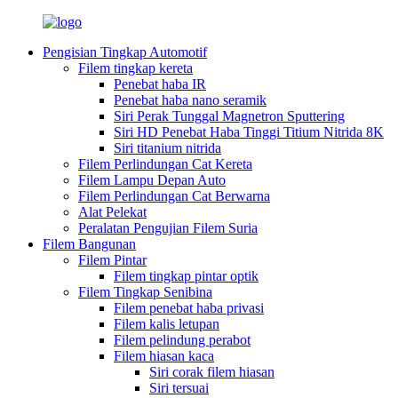
Pengisian Tingkap Automotif
Filem tingkap kereta
Penebat haba IR
Penebat haba nano seramik
Siri Perak Tunggal Magnetron Sputtering
Siri HD Penebat Haba Tinggi Titium Nitrida 8K
Siri titanium nitrida
Filem Perlindungan Cat Kereta
Filem Lampu Depan Auto
Filem Perlindungan Cat Berwarna
Alat Pelekat
Peralatan Pengujian Filem Suria
Filem Bangunan
Filem Pintar
Filem tingkap pintar optik
Filem Tingkap Senibina
Filem penebat haba privasi
Filem kalis letupan
Filem pelindung perabot
Filem hiasan kaca
Siri corak filem hiasan
Siri tersuai