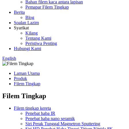
Bahan filem kaca antara lapisan
Pemapar Filem Tingkap
Berita
Blog
Soalan Lazim
Syarikat
Kilang
Tentang Kami
Peristiwa Penting
Hubungi Kami
English
Laman Utama
Produk
Filem Tingkap
Filem Tingkap
Filem tingkap kereta
Penebat haba IR
Penebat haba nano seramik
Siri Perak Tunggal Magnetron Sputtering
Siri HD Penebat Haba Tinggi Titium Nitrida 8K