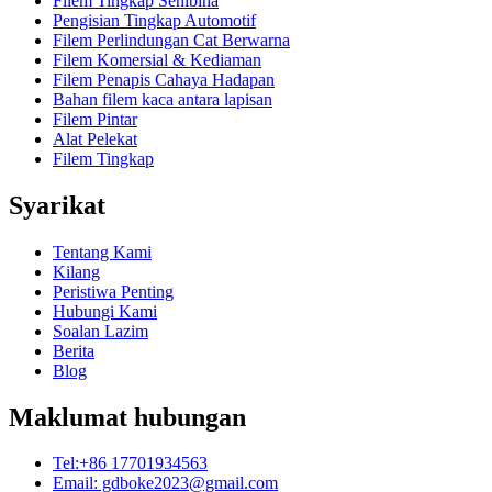
Filem Tingkap Senibina
Pengisian Tingkap Automotif
Filem Perlindungan Cat Berwarna
Filem Komersial & Kediaman
Filem Penapis Cahaya Hadapan
Bahan filem kaca antara lapisan
Filem Pintar
Alat Pelekat
Filem Tingkap
Syarikat
Tentang Kami
Kilang
Peristiwa Penting
Hubungi Kami
Soalan Lazim
Berita
Blog
Maklumat hubungan
Tel:+86 17701934563
Email: gdboke2023@gmail.com