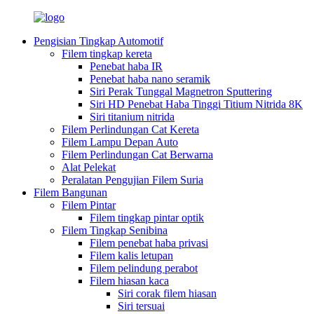
Pengisian Tingkap Automotif
Filem tingkap kereta
Penebat haba IR
Penebat haba nano seramik
Siri Perak Tunggal Magnetron Sputtering
Siri HD Penebat Haba Tinggi Titium Nitrida 8K
Siri titanium nitrida
Filem Perlindungan Cat Kereta
Filem Lampu Depan Auto
Filem Perlindungan Cat Berwarna
Alat Pelekat
Peralatan Pengujian Filem Suria
Filem Bangunan
Filem Pintar
Filem tingkap pintar optik
Filem Tingkap Senibina
Filem penebat haba privasi
Filem kalis letupan
Filem pelindung perabot
Filem hiasan kaca
Siri corak filem hiasan
Siri tersuai