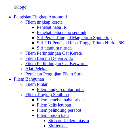
Pengisian Tingkap Automotif
Filem tingkap kereta
Penebat haba IR
Penebat haba nano seramik
Siri Perak Tunggal Magnetron Sputtering
Siri HD Penebat Haba Tinggi Titium Nitrida 8K
Siri titanium nitrida
Filem Perlindungan Cat Kereta
Filem Lampu Depan Auto
Filem Perlindungan Cat Berwarna
Alat Pelekat
Peralatan Pengujian Filem Suria
Filem Bangunan
Filem Pintar
Filem tingkap pintar optik
Filem Tingkap Senibina
Filem penebat haba privasi
Filem kalis letupan
Filem pelindung perabot
Filem hiasan kaca
Siri corak filem hiasan
Siri tersuai