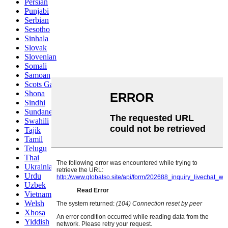
Persian
Punjabi
Serbian
Sesotho
Sinhala
Slovak
Slovenian
Somali
Samoan
Scots Gaelic
Shona
Sindhi
Sundanese
Swahili
Tajik
Tamil
Telugu
Thai
Ukrainian
Urdu
Uzbek
Vietnamese
Welsh
Xhosa
Yiddish