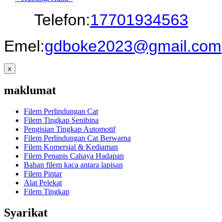
Telefon:
17701934563
Emel:
gdboke2023@gmail.com
x
maklumat
Filem Perlindungan Cat
Filem Tingkap Senibina
Pengisian Tingkap Automotif
Filem Perlindungan Cat Berwarna
Filem Komersial & Kediaman
Filem Penapis Cahaya Hadapan
Bahan filem kaca antara lapisan
Filem Pintar
Alat Pelekat
Filem Tingkap
Syarikat