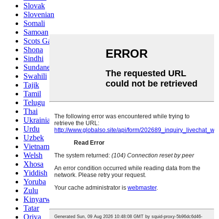
Slovak
Slovenian
Somali
Samoan
Scots Gaelic
Shona
Sindhi
Sundanese
Swahili
Tajik
Tamil
Telugu
Thai
Ukrainian
Urdu
Uzbek
Vietnamese
Welsh
Xhosa
Yiddish
Yoruba
Zulu
Kinyarwanda
Tatar
Oriya