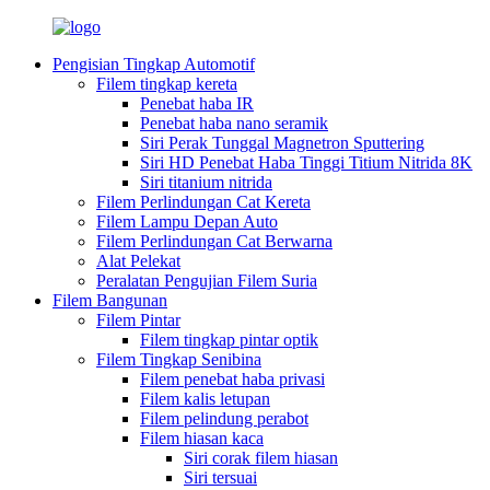
Pengisian Tingkap Automotif
Filem tingkap kereta
Penebat haba IR
Penebat haba nano seramik
Siri Perak Tunggal Magnetron Sputtering
Siri HD Penebat Haba Tinggi Titium Nitrida 8K
Siri titanium nitrida
Filem Perlindungan Cat Kereta
Filem Lampu Depan Auto
Filem Perlindungan Cat Berwarna
Alat Pelekat
Peralatan Pengujian Filem Suria
Filem Bangunan
Filem Pintar
Filem tingkap pintar optik
Filem Tingkap Senibina
Filem penebat haba privasi
Filem kalis letupan
Filem pelindung perabot
Filem hiasan kaca
Siri corak filem hiasan
Siri tersuai