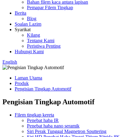
Bahan filem kaca antara lapisan
Pemapar Filem Tingkap
Berita
Blog
Soalan Lazim
Syarikat
Kilang
Tentang Kami
Peristiwa Penting
Hubungi Kami
English
Laman Utama
Produk
Pengisian Tingkap Automotif
Pengisian Tingkap Automotif
Filem tingkap kereta
Penebat haba IR
Penebat haba nano seramik
Siri Perak Tunggal Magnetron Sputtering
Siri HD Penebat Haba Tinggi Titium Nitrida 8K