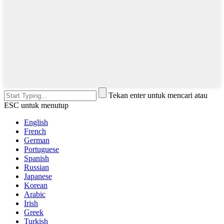
Tekan enter untuk mencari atau
ESC untuk menutup
English
French
German
Portuguese
Spanish
Russian
Japanese
Korean
Arabic
Irish
Greek
Turkish