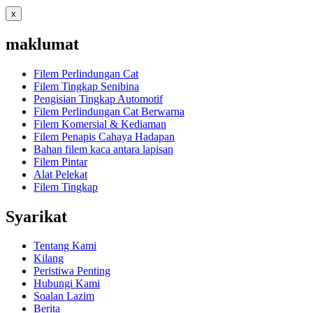
x
maklumat
Filem Perlindungan Cat
Filem Tingkap Senibina
Pengisian Tingkap Automotif
Filem Perlindungan Cat Berwarna
Filem Komersial & Kediaman
Filem Penapis Cahaya Hadapan
Bahan filem kaca antara lapisan
Filem Pintar
Alat Pelekat
Filem Tingkap
Syarikat
Tentang Kami
Kilang
Peristiwa Penting
Hubungi Kami
Soalan Lazim
Berita