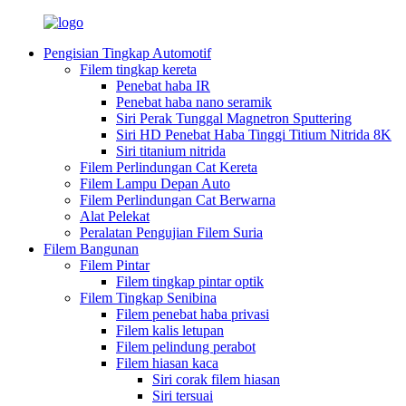
Pengisian Tingkap Automotif
Filem tingkap kereta
Penebat haba IR
Penebat haba nano seramik
Siri Perak Tunggal Magnetron Sputtering
Siri HD Penebat Haba Tinggi Titium Nitrida 8K
Siri titanium nitrida
Filem Perlindungan Cat Kereta
Filem Lampu Depan Auto
Filem Perlindungan Cat Berwarna
Alat Pelekat
Peralatan Pengujian Filem Suria
Filem Bangunan
Filem Pintar
Filem tingkap pintar optik
Filem Tingkap Senibina
Filem penebat haba privasi
Filem kalis letupan
Filem pelindung perabot
Filem hiasan kaca
Siri corak filem hiasan
Siri tersuai